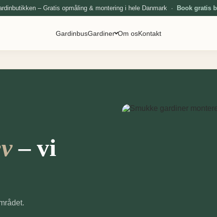
ardinbutikken – Gratis opmåling & montering i hele Danmark ·
Book gratis 
Gardinbus
Gardiner
Om os
Kontakt
– vi
ev
området.