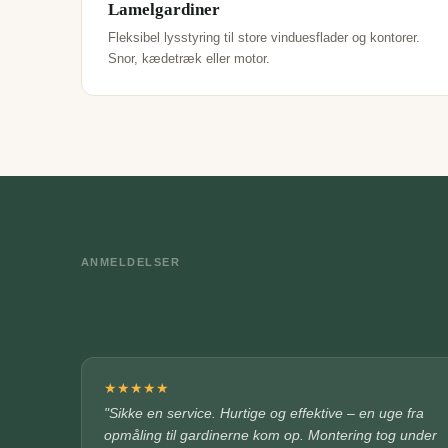
Lamelgardiner
Fleksibel lysstyring til store vinduesflader og kontorer.
Snor, kædetræk eller motor.
ANMELDELSER
★
★
★
★
★
"Sikke en service. Hurtige og effektive – en uge fra
opmåling til gardinerne kom op. Montering tog under