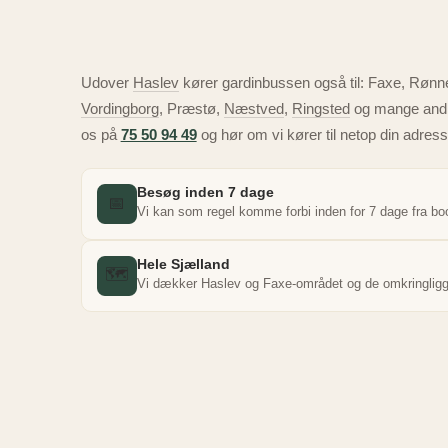
Udover
Haslev
kører gardinbussen også til: Faxe, Rønne
Vordingborg
, Præstø,
Næstved
,
Ringsted
og mange andre
os på
75 50 94 49
og hør om vi kører til netop din adress
Besøg inden 7 dage
📅
Vi kan som regel komme forbi inden for 7 dage fra bo
Hele Sjælland
🗺️
Vi dækker Haslev og Faxe-området og de omkringligge