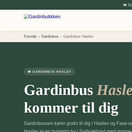
🚐 G
Forside
›
Gardinbus
›
Gardinbus Haslev
🚐 GARDINBUS HASLEV
Gardinbus
Hasl
kommer til dig
Gardinbussen kører gratis til dig i Haslev og Faxe-
Haslev er en hyggelig by i Sydsjælland med mange