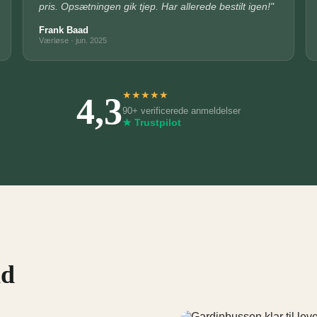
pris. Opsætningen gik tjep. Har allerede bestilt igen!"
Frank Baad
Værløse · jun. 2025
4,3
★
★
★
★
★
90+ verificerede anmeldelser
★ Trustpilot
nd