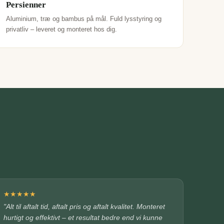
Persienner
Aluminium, træ og bambus på mål. Fuld lysstyring og
privatliv – leveret og monteret hos dig.
★
★
★
★
★
"Alt til aftalt tid, aftalt pris og aftalt kvalitet. Monteret
hurtigt og effektivt – et resultat bedre end vi kunne