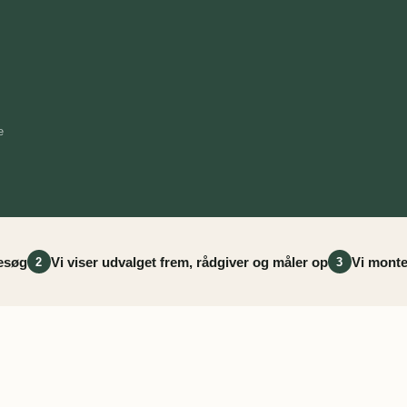
e
besøg
Vi viser udvalget frem, rådgiver og måler op
Vi monte
2
3