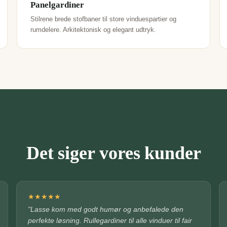
Panelgardiner
Stilrene brede stofbaner til store vinduespartier og
rumdelere. Arkitektonisk og elegant udtryk.
Det siger vores kunder
★
★
★
★
★
"Lasse kom med godt humør og anbefalede den
perfekte løsning. Rullegardiner til alle vinduer til fair