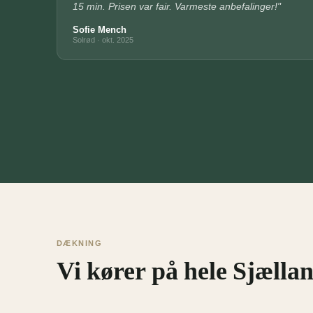
15 min. Prisen var fair. Varmeste anbefalinger!"
Sofie Mench
Solrød · okt. 2025
DÆKNING
Vi kører på hele Sjælla