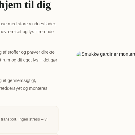
jem til dig
se med store vinduesflader.
eværelset og lysfiltrerende
g af stoffer og prøver direkte
t rum og dit eget lys – det gør
g et gennemsigtigt,
skræddersyet og monteres
 transport, ingen stress – vi