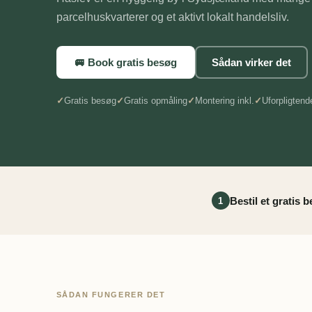
parcelhuskvarterer og et aktivt lokalt handelsliv.
🚐 Book gratis besøg
Sådan virker det
Gratis besøg
Gratis opmåling
Montering inkl.
Uforpligtend
Bestil et gratis 
1
SÅDAN FUNGERER DET