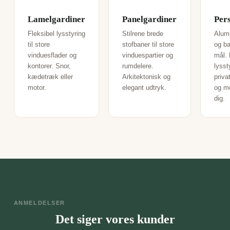
Lamelgardiner
Panelgardiner
Per
Fleksibel lysstyring
Stilrene brede
Alum
til store
stofbaner til store
og b
vinduesflader og
vinduespartier og
mål. 
kontorer. Snor,
rumdelere.
lysst
kædetræk eller
Arkitektonisk og
priva
motor.
elegant udtryk.
og m
dig.
ANMELDELSER
Det siger vores kunder