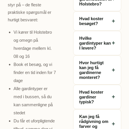
Holstebro?
styr på – de fleste
praktiske spørgsmål er
Ja, vi kører gratis til
Hvad koster
hurtigt besvaret:
+
dig i Holstebro og
besøget?
Vestjylland. Book et
Vi kører til Holstebro
Besøget er 100%
besøg og vi finder
Hvilke
og omegn på
gratis og
et tidspunkt der
+
gardintyper kan
uforpligtende. Du
passer dig – typisk
I levere?
hverdage mellem kl.
betaler ingenting
inden for 7 dage.
08 og 16
Vi medbringer
for besøget,
Hvor hurtigt
Book et besøg, og vi
rullegardiner,
opmålingen eller
kan jeg få
+
plisségardiner,
finder en tid inden for 7
gardinerne
rådgivningen – kun
monteret?
foldegardiner,
hvis du vælger at
dage
lamelgardiner,
bestille gardiner.
Fra besøg til
Alle gardintyper er
panelgardiner og
Hvad koster
monterede
+
med i bussen, så du
gardiner
persienner – alle
gardiner tager det
typisk?
kan sammenligne på
skræddersyet til
typisk ca. 10 dage.
dine vinduer.
Prisen afhænger af
stedet
Gardinerne
Kan jeg få
vinduets størrelse,
Du får et uforpligtende
produceres
rådgivning om
+
stoftype og
farver og
skræddersyet til
tilbud, samme dag vi