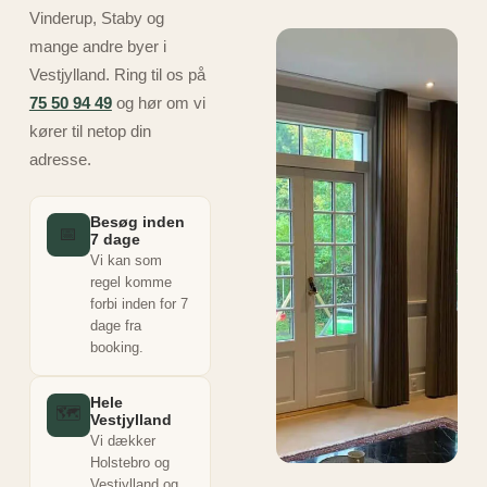
Vinderup, Staby og
mange andre byer i
Vestjylland. Ring til os på
75 50 94 49
og hør om vi
kører til netop din
adresse.
Besøg inden
📅
7 dage
Vi kan som
regel komme
forbi inden for 7
dage fra
booking.
Hele
🗺️
Vestjylland
Vi dækker
Holstebro og
Vestjylland og