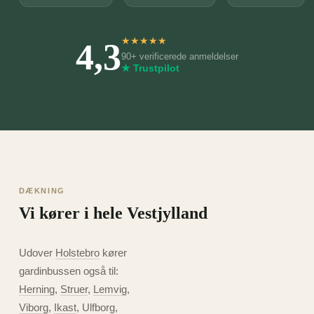
4,3
★
★
★
★
★
90+ verificerede anmeldelser
★ Trustpilot
DÆKNING
Vi kører i hele Vestjylland
Udover
Holstebro
kører
gardinbussen også til:
Herning
,
Struer
,
Lemvig
,
Viborg
,
Ikast
, Ulfborg,