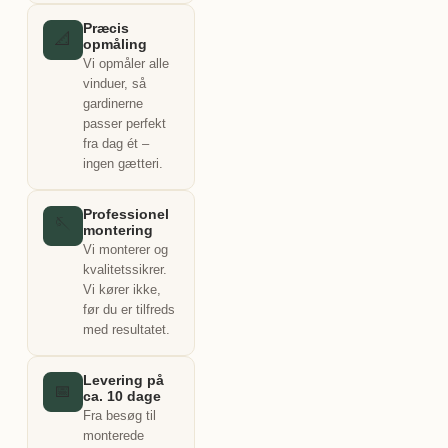
Præcis
📐
opmåling
Vi opmåler alle
vinduer, så
gardinerne
passer perfekt
fra dag ét –
ingen gætteri.
Professionel
🪡
montering
Vi monterer og
kvalitetssikrer.
Vi kører ikke,
før du er tilfreds
med resultatet.
Levering på
📅
ca. 10 dage
Fra besøg til
monterede