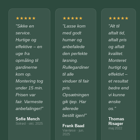
★
★
★
★
★
★
★
★
★
★
★
★
★
★
★
"Sikke en
"Lasse kom
"Alt til
service.
med godt
aftalt tid,
Hurtige og
humør og
aftalt pris
effektive – en
anbefalede
og aftalt
uge fra
den perfekte
kvalitet.
opmåling til
løsning.
Monteret
gardinerne
Rullegardiner
hurtigt og
kom op.
til alle
effektivt –
Montering tog
vinduer til fair
et resultat
under 15 min.
pris.
bedre end
Prisen var
Opsætningen
vi kunne
fair. Varmeste
gik tjep. Har
ønske
anbefalinger!"
allerede
os."
bestilt igen!"
Sofie Mench
Thomas
Risager
Solrød · okt. 2025
Frank Baad
maj 2022
Værløse · jun.
2025