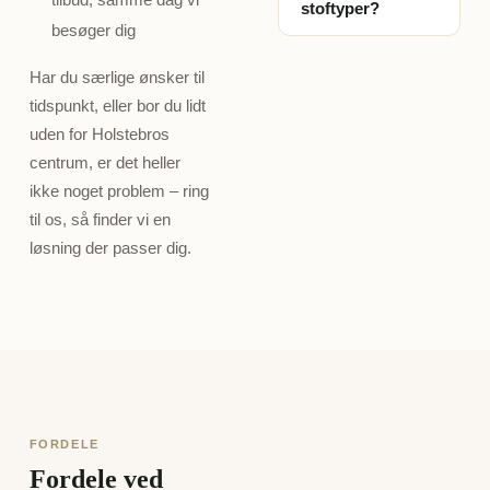
stoftyper?
betjeningsform, så
dine præcise mål.
besøger dig
den varierer fra
Ja, det er en stor
hjem til hjem.
del af besøget.
Har du særlige ønsker til
Derfor giver vi altid
Vores konsulent
tidspunkt, eller bor du lidt
et konkret,
rådgiver om, hvilke
uden for Holstebros
uforpligtende tilbud
farver, stoffer og
centrum, er det heller
ved besøget, når vi
løsninger der
har set og målt
ikke noget problem – ring
passer bedst til dit
dine vinduer – ikke
til os, så finder vi en
rum, din indretning
et gæt fra en
løsning der passer dig.
og dine behov for
prisliste.
lys og privatliv –
helt uden
beregning.
FORDELE
Fordele ved