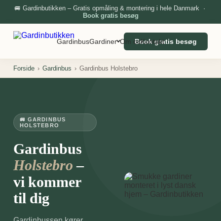
🚐 Gardinbutikken – Gratis opmåling & montering i hele Danmark ·
Book gratis besøg
Gardinbus
Gardiner
Om os
Book gratis besøg
Kontakt
Forside
›
Gardinbus
›
Gardinbus Holstebro
🚐 GARDINBUS
HOLSTEBRO
Gardinbus
–
Holstebro
vi kommer
til dig
Gardinbussen kører