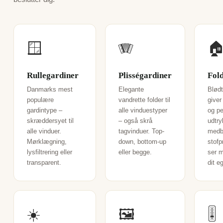
🪟
🪗

Rullegardiner
Plisségardiner
Fol
Danmarks mest
Elegante
Blødt
populære
vandrette folder til
giver
gardintype –
alle vinduestyper
og pe
skræddersyet til
– også skrå
udtry
alle vinduer.
tagvinduer. Top-
medb
Mørklægning,
down, bottom-up
stofp
lysfiltrering eller
eller begge.
ser m
transparent.
dit e
☀️
🖼️
🎚️