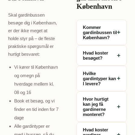
København
Skal gardinbussen
besøge dig i København,
Kommer
er der ikke meget at
+
gardinbussen til
København?
holde styr på – de fleste
praktiske spørgsmål er
Ja, vi kører gratis til
Hvad koster
hurtigt besvaret:
+
dig i København og
besøget?
Storkøbenhavn.
Vi kører til København
Besøget er 100%
Book et besøg og
Hvilke
og omegn på
gratis og
vi finder et
+
gardintyper kan
uforpligtende. Du
tidspunkt der
I levere?
hverdage mellem kl.
betaler ingenting
passer dig – typisk
08 og 16
Vi medbringer
for besøget,
inden for 7 dage.
Hvor hurtigt
Book et besøg, og vi
rullegardiner,
opmålingen eller
kan jeg få
+
plisségardiner,
finder en tid inden for 7
gardinerne
rådgivningen – kun
monteret?
foldegardiner,
hvis du vælger at
dage
lamelgardiner,
bestille gardiner.
Fra besøg til
Alle gardintyper er
panelgardiner og
Hvad koster
monterede
+
med i bussen, så du
gardiner