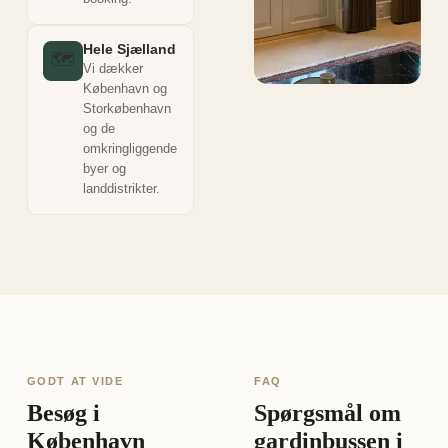
Hele Sjælland
🗺️
Vi dækker
København og
Storkøbenhavn
og de
omkringliggende
byer og
landdistrikter.
GODT AT VIDE
FAQ
Besøg i
Spørgsmål om
København
gardinbussen i