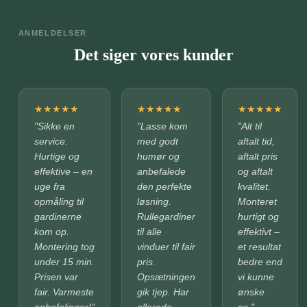
ANMELDELSER
Det siger vores kunder
★
★
★
★
★
★
★
★
★
★
★
★
★
★
★
"Sikke en
"Lasse kom
"Alt til
service.
med godt
aftalt tid,
Hurtige og
humør og
aftalt pris
effektive – en
anbefalede
og aftalt
uge fra
den perfekte
kvalitet.
opmåling til
løsning.
Monteret
gardinerne
Rullegardiner
hurtigt og
kom op.
til alle
effektivt –
Montering tog
vinduer til fair
et resultat
under 15 min.
pris.
bedre end
Prisen var
Opsætningen
vi kunne
fair. Varmeste
gik tjep. Har
ønske