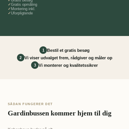
Gratis besøg
Gratis opmåling
Montering inkl.
Uforpligtende
Bestil et gratis besøg
1
Vi viser udvalget frem, rådgiver og måler op
2
Vi monterer og kvalitetssikrer
3
SÅDAN FUNGERER DET
Gardinbussen kommer hjem til dig