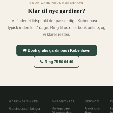
BOOK GARDINBUS KØBENHAVN
Klar til nye gardiner?
Vi finder et tidspunkt der passer dig i København –
typisk inden for 7 dage. Ring til os eller book online, og
vi klarer resten.
🚐 Book gratis gardinbus i København
📞 Ring 75 50 94 49
GARDINBUTIKKEN
GARDINTYPER
SERVICE
F
Rullegardiner
Gardinbus
F
Gardinbussen bringer
Plisségardiner
Book
I