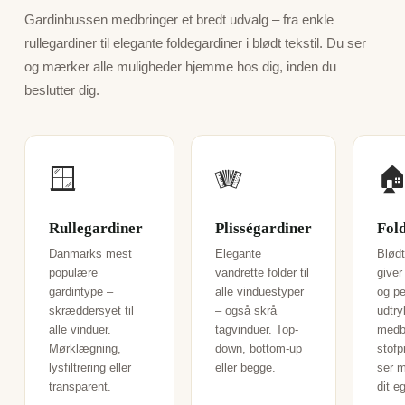
Gardinbussen medbringer et bredt udvalg – fra enkle
rullegardiner til elegante foldegardiner i blødt tekstil. Du ser
og mærker alle muligheder hjemme hos dig, inden du
beslutter dig.
🪟
🪗

Rullegardiner
Plisségardiner
Fol
Danmarks mest
Elegante
Blødt
populære
vandrette folder til
giver
gardintype –
alle vinduestyper
og pe
skræddersyet til
– også skrå
udtry
alle vinduer.
tagvinduer. Top-
medb
Mørklægning,
down, bottom-up
stofp
lysfiltrering eller
eller begge.
ser m
transparent.
dit e