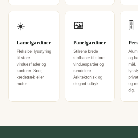
☀️
🖼️
🎚️
Lamelgardiner
Panelgardiner
Per
Fleksibel lysstyring
Stilrene brede
Alum
til store
stofbaner til store
og b
vinduesflader og
vinduespartier og
mål. 
kontorer. Snor,
rumdelere.
lysst
kædetræk eller
Arkitektonisk og
priva
motor.
elegant udtryk.
og m
dig.