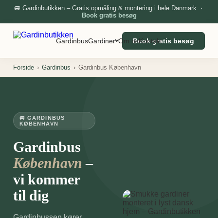
🚐 Gardinbutikken – Gratis opmåling & montering i hele Danmark ·
Book gratis besøg
Gardinbus
Gardiner
Om os
Book gratis besøg
Kontakt
Forside
›
Gardinbus
›
Gardinbus København
🚐 GARDINBUS
KØBENHAVN
Gardinbus
–
København
vi kommer
til dig
Gardinbussen kører