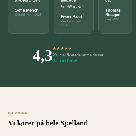
anbefalinger!"
allerede
os."
bestilt igen!"
Sofie Mench
Thomas
Risager
Solrød · okt. 2025
Frank Baad
maj 2022
Værløse · jun.
2025
4,3
★
★
★
★
★
90+ verificerede anmeldelser
★ Trustpilot
DÆKNING
Vi kører på hele Sjælland