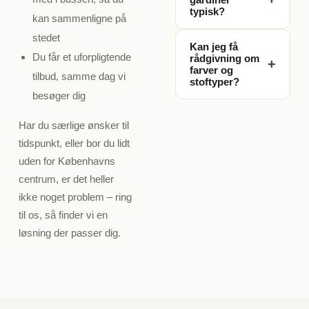
persienner – alle
gardiner tager det
typisk?
kan sammenligne på
skræddersyet til
typisk ca. 10 dage.
dine vinduer.
Prisen afhænger af
stedet
Gardinerne
Kan jeg få
vinduets størrelse,
Du får et uforpligtende
produceres
rådgivning om
+
stoftype og
farver og
skræddersyet til
tilbud, samme dag vi
stoftyper?
betjeningsform, så
dine præcise mål.
besøger dig
den varierer fra
Ja, det er en stor
hjem til hjem.
del af besøget.
Har du særlige ønsker til
Derfor giver vi altid
Vores konsulent
tidspunkt, eller bor du lidt
et konkret,
rådgiver om, hvilke
uden for Københavns
uforpligtende tilbud
farver, stoffer og
centrum, er det heller
ved besøget, når vi
løsninger der
har set og målt
ikke noget problem – ring
passer bedst til dit
dine vinduer – ikke
til os, så finder vi en
rum, din indretning
et gæt fra en
løsning der passer dig.
og dine behov for
prisliste.
lys og privatliv –
helt uden
beregning.