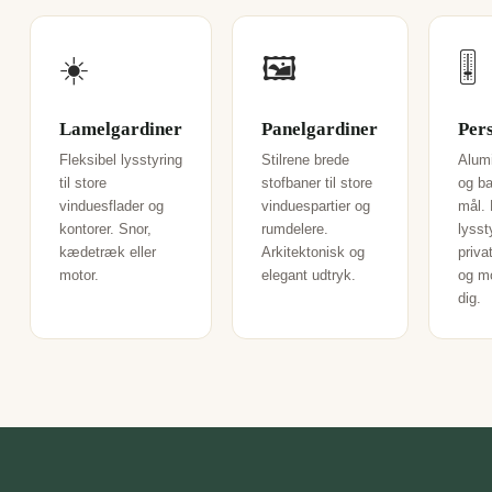
☀️
🖼️
🎚️
Lamelgardiner
Panelgardiner
Per
Fleksibel lysstyring
Stilrene brede
Alum
til store
stofbaner til store
og b
vinduesflader og
vinduespartier og
mål. 
kontorer. Snor,
rumdelere.
lysst
kædetræk eller
Arkitektonisk og
priva
motor.
elegant udtryk.
og m
dig.