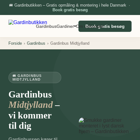
🚐 Gardinbutikken – Gratis opmåling & montering i hele Danmark ·
Book gratis besøg
Gardinbus
Gardiner
Om os
Book gratis besøg
Kontakt
Forside
›
Gardinbus
›
Gardinbus Midtjylland
🚐 GARDINBUS
MIDTJYLLAND
Gardinbus
–
Midtjylland
vi kommer
til dig
Gardinbussen kører til