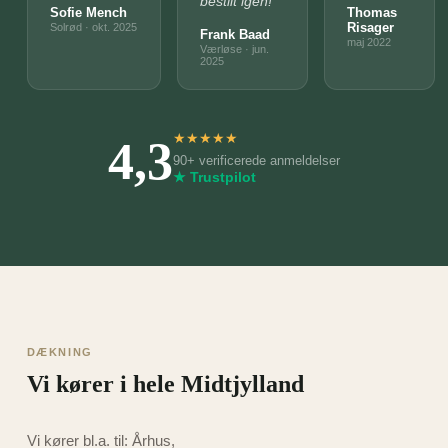
bestilt igen!"
Sofie Mench
Thomas
Risager
Solrød · okt. 2025
Frank Baad
maj 2022
Værløse · jun.
2025
4,3
★
★
★
★
★
90+ verificerede anmeldelser
★ Trustpilot
DÆKNING
Vi kører i hele Midtjylland
Vi kører bl.a. til:
Århus
,