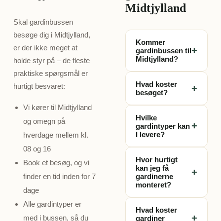
Midtjylland
Skal gardinbussen
besøge dig i Midtjylland,
Kommer
er der ikke meget at
+
gardinbussen til
Midtjylland?
holde styr på – de fleste
praktiske spørgsmål er
Ja, vi kører gratis til
Hvad koster
hurtigt besvaret:
+
dig i hele
besøget?
Midtjylland. Book et
Vi kører til Midtjylland
Besøget er 100%
besøg og vi finder
Hvilke
og omegn på
gratis og
et tidspunkt der
+
gardintyper kan
uforpligtende. Du
passer dig – typisk
I levere?
hverdage mellem kl.
betaler ingenting
inden for 7 dage.
08 og 16
Vi medbringer
for besøget,
Hvor hurtigt
Book et besøg, og vi
rullegardiner,
opmålingen eller
kan jeg få
+
plisségardiner,
finder en tid inden for 7
gardinerne
rådgivningen – kun
monteret?
foldegardiner,
hvis du vælger at
dage
lamelgardiner,
bestille gardiner.
Fra besøg til
Alle gardintyper er
panelgardiner og
Hvad koster
monterede
+
med i bussen, så du
gardiner
persienner – alle