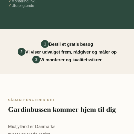
Montering inkl.
Uforpligtende
Bestil et gratis besøg
1
Vi viser udvalget frem, rådgiver og måler op
2
Vi monterer og kvalitetssikrer
3
SÅDAN FUNGERER DET
Gardinbussen kommer hjem til dig
Midtjylland er Danmarks