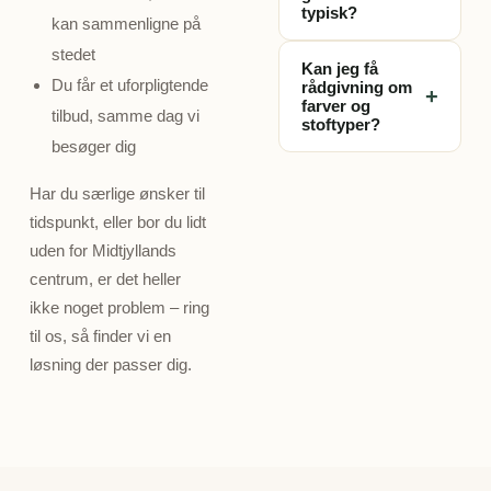
gardiner tager det
typisk?
kan sammenligne på
skræddersyet til
typisk ca. 10 dage.
dine vinduer.
Prisen afhænger af
stedet
Gardinerne
Kan jeg få
vinduets størrelse,
Du får et uforpligtende
produceres
rådgivning om
+
stoftype og
farver og
skræddersyet til
tilbud, samme dag vi
stoftyper?
betjeningsform, så
dine præcise mål.
besøger dig
den varierer fra
Ja, det er en stor
hjem til hjem.
del af besøget.
Har du særlige ønsker til
Derfor giver vi altid
Vores konsulent
tidspunkt, eller bor du lidt
et konkret,
rådgiver om, hvilke
uden for Midtjyllands
uforpligtende tilbud
farver, stoffer og
centrum, er det heller
ved besøget, når vi
løsninger der
har set og målt
ikke noget problem – ring
passer bedst til dit
dine vinduer – ikke
til os, så finder vi en
rum, din indretning
et gæt fra en
løsning der passer dig.
og dine behov for
prisliste.
lys og privatliv –
helt uden
beregning.