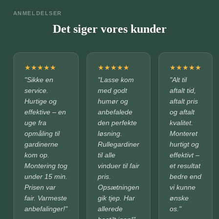
ANMELDELSER
Det siger vores kunder
★
★
★
★
★
★
★
★
★
★
★
★
★
★
★
"Sikke en
"Lasse kom
"Alt til
service.
med godt
aftalt tid,
Hurtige og
humør og
aftalt pris
effektive – en
anbefalede
og aftalt
uge fra
den perfekte
kvalitet.
opmåling til
løsning.
Monteret
gardinerne
Rullegardiner
hurtigt og
kom op.
til alle
effektivt –
Montering tog
vinduer til fair
et resultat
under 15 min.
pris.
bedre end
Prisen var
Opsætningen
vi kunne
fair. Varmeste
gik tjep. Har
ønske
anbefalinger!"
allerede
os."