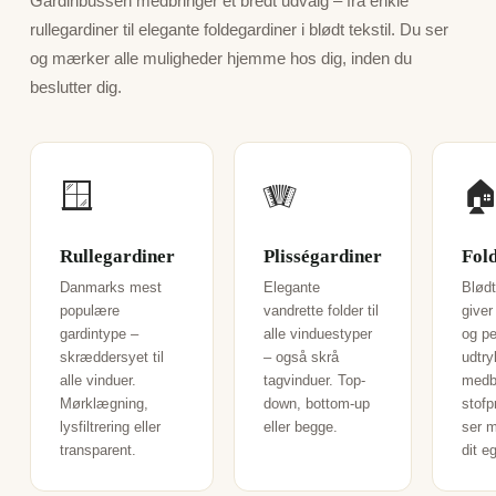
Gardinbussen medbringer et bredt udvalg – fra enkle
rullegardiner til elegante foldegardiner i blødt tekstil. Du ser
og mærker alle muligheder hjemme hos dig, inden du
beslutter dig.
🪟
🪗

Rullegardiner
Plisségardiner
Fol
Danmarks mest
Elegante
Blødt
populære
vandrette folder til
giver
gardintype –
alle vinduestyper
og pe
skræddersyet til
– også skrå
udtry
alle vinduer.
tagvinduer. Top-
medb
Mørklægning,
down, bottom-up
stofp
lysfiltrering eller
eller begge.
ser m
transparent.
dit e