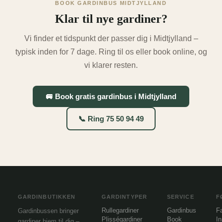
BOOK GARDINBUS MIDTJYLLAND
Klar til nye gardiner?
Vi finder et tidspunkt der passer dig i Midtjylland –
typisk inden for 7 dage. Ring til os eller book online, og
vi klarer resten.
🚐 Book gratis gardinbus i Midtjylland
📞 Ring 75 50 94 49
GARDINBUTIKKEN
GARDINTYPER
SERVICE
F
Rullegardiner
Gardinbus
F
Gardinbussen bringer
Plisségardiner
Book
I
gardiner hjem til dig –