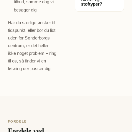
skræddersyet til
tilbud, samme dag vi
stoftyper?
betjeningsform, så
dine præcise mål.
besøger dig
den varierer fra
Ja, det er en stor
hjem til hjem.
del af besøget.
Har du særlige ønsker til
Derfor giver vi altid
Vores konsulent
tidspunkt, eller bor du lidt
et konkret,
rådgiver om, hvilke
uden for Sønderborgs
uforpligtende tilbud
farver, stoffer og
centrum, er det heller
ved besøget, når vi
løsninger der
har set og målt
ikke noget problem – ring
passer bedst til dit
dine vinduer – ikke
til os, så finder vi en
rum, din indretning
et gæt fra en
løsning der passer dig.
og dine behov for
prisliste.
lys og privatliv –
helt uden
beregning.
FORDELE
Fordele ved