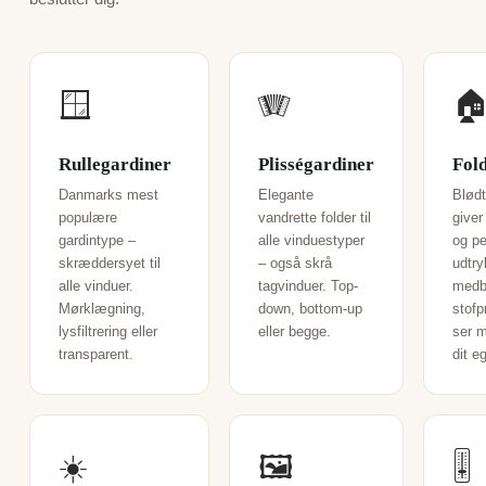
🪟
🪗

Rullegardiner
Plisségardiner
Fol
Danmarks mest
Elegante
Blødt
populære
vandrette folder til
giver
gardintype –
alle vinduestyper
og pe
skræddersyet til
– også skrå
udtry
alle vinduer.
tagvinduer. Top-
medb
Mørklægning,
down, bottom-up
stofp
lysfiltrering eller
eller begge.
ser m
transparent.
dit e
☀️
🖼️
🎚️