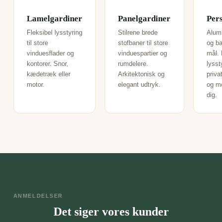
Lamelgardiner
Panelgardiner
Per
Fleksibel lysstyring
Stilrene brede
Alum
til store
stofbaner til store
og b
vinduesflader og
vinduespartier og
mål. 
kontorer. Snor,
rumdelere.
lysst
kædetræk eller
Arkitektonisk og
priva
motor.
elegant udtryk.
og m
dig.
ANMELDELSER
Det siger vores kunder