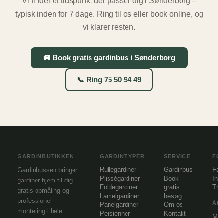
Vi finder et tidspunkt der passer dig i Sønderborg –
typisk inden for 7 dage. Ring til os eller book online, og
vi klarer resten.
🚐 Book gratis gardinbus i Sønderborg
📞 Ring 75 50 94 49
GARDINBUTIKKEN
GARDINTYPER
SERVICE
F
Rullegardiner
Gardinbus
F
Gardinbussen bringer
Plisségardiner
Book
I
gardiner hjem til dig –
Foldegardiner
gratis
Tr
gratis opmåling og
Lamelgardiner
besøg
professionel
Å
Panelgardiner
Om os
montering i hele
Persienner
Kontakt
M