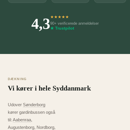
4,3
★
★
★
★
★
90+ verificerede anmeldelser
★ Trustpilot
DÆKNING
Vi kører i hele Syddanmark
Udover
Sønderborg
kører gardinbussen også
til:
Aabenraa
,
Augustenborg, Nordborg,