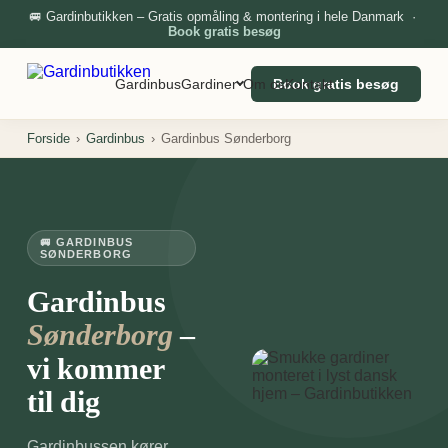
🚐 Gardinbutikken – Gratis opmåling & montering i hele Danmark ·
Book gratis besøg
Gardinbus
Gardiner
Om os
Book gratis besøg
Kontakt
Forside
›
Gardinbus
›
Gardinbus Sønderborg
🚐 GARDINBUS
SØNDERBORG
Gardinbus
–
Sønderborg
vi kommer
til dig
Gardinbussen kører