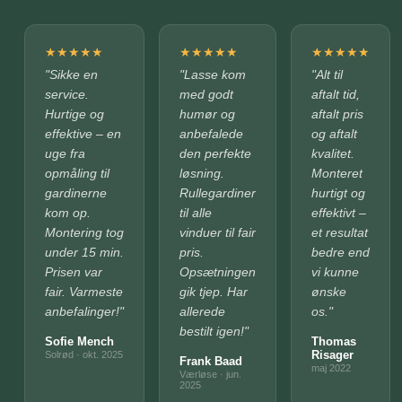
★
★
★
★
★
★
★
★
★
★
★
★
★
★
★
"Sikke en
"Lasse kom
"Alt til
service.
med godt
aftalt tid,
Hurtige og
humør og
aftalt pris
effektive – en
anbefalede
og aftalt
uge fra
den perfekte
kvalitet.
opmåling til
løsning.
Monteret
gardinerne
Rullegardiner
hurtigt og
kom op.
til alle
effektivt –
Montering tog
vinduer til fair
et resultat
under 15 min.
pris.
bedre end
Prisen var
Opsætningen
vi kunne
fair. Varmeste
gik tjep. Har
ønske
anbefalinger!"
allerede
os."
bestilt igen!"
Sofie Mench
Thomas
Risager
Solrød · okt. 2025
Frank Baad
maj 2022
Værløse · jun.
2025