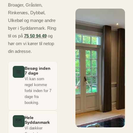
Broager, Gråsten,
Rinkenæs, Dybbøl,
Ulkebøl og mange andre
byer i Syddanmark. Ring
til os på
75 50 94 49
og
hør om vi kører til netop
din adresse.
Besøg inden
📅
7 dage
Vi kan som
regel komme
forbi inden for 7
dage fra
booking.
Hele
🗺️
Syddanmark
Vi dækker