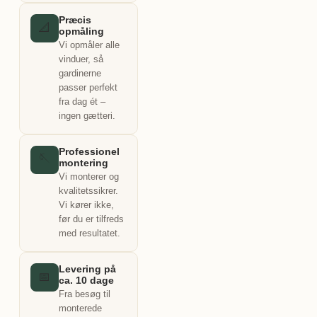
Præcis
📐
opmåling
Vi opmåler alle
vinduer, så
gardinerne
passer perfekt
fra dag ét –
ingen gætteri.
Professionel
🪡
montering
Vi monterer og
kvalitetssikrer.
Vi kører ikke,
før du er tilfreds
med resultatet.
Levering på
📅
ca. 10 dage
Fra besøg til
monterede