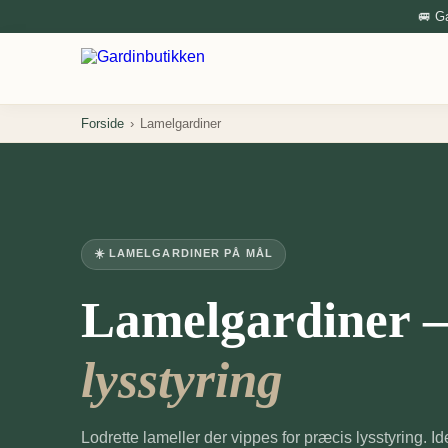
🚐 G
Forside
›
Lamelgardiner
☀️ LAMELGARDINER PÅ MÅL
Lamelgardiner 
lysstyring
Lodrette lameller der vippes for præcis lysstyring. Ide