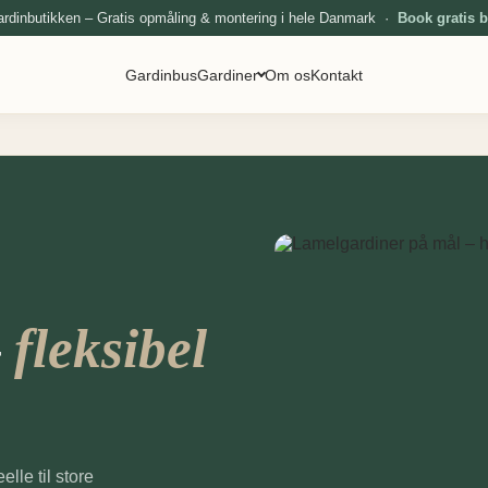
ardinbutikken – Gratis opmåling & montering i hele Danmark ·
Book gratis 
Gardinbus
Gardiner
Om os
Kontakt
–
fleksibel
elle til store