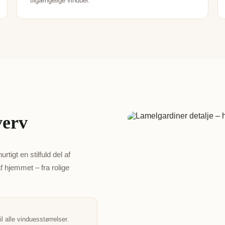
tilgængelige vinduer.
verv
tigt en stilfuld del af
f hjemmet – fra rolige
l alle vinduesstørrelser.