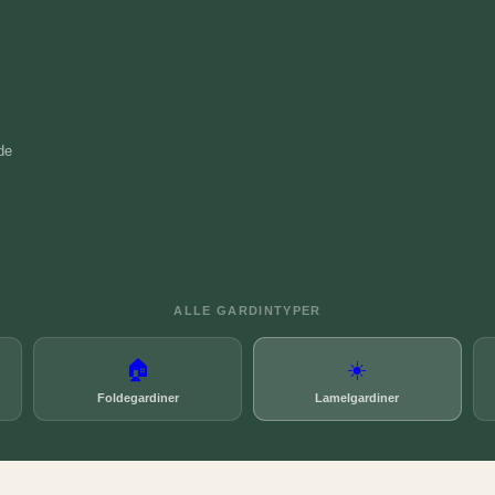
de
ALLE GARDINTYPER
🏠
☀️
Foldegardiner
Lamelgardiner