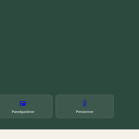
🖼️
🎚️
Panelgardiner
Persienner