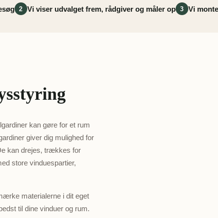
besøg
Vi viser udvalget frem, rådgiver og måler op
Vi monte
2
3
lysstyring
lgardiner kan gøre for et rum
ardiner giver dig mulighed for
 De kan drejes, trækkes for
med store vinduespartier,
rke materialerne i dit eget
edst til dine vinduer og rum.